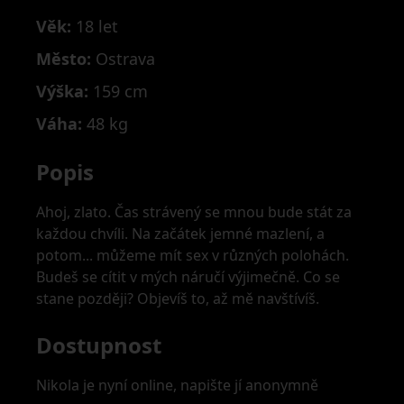
Věk:
18 let
Město:
Ostrava
Výška:
159 cm
Váha:
48 kg
Popis
Ahoj, zlato. Čas strávený se mnou bude stát za
každou chvíli. Na začátek jemné mazlení, a
potom... můžeme mít sex v různých polohách.
Budeš se cítit v mých náručí výjimečně. Co se
stane později? Objevíš to, až mě navštívíš.
Dostupnost
Nikola je nyní online, napište jí anonymně