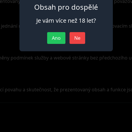
entovaný obsah a funkce demonstrativní a nelze je považov
Obsah pro dospělé
Je vám více než 18 let?
ednání na základě obsahu prezentovaného v testovacím skr
Ano
Ne
měny podmínek služby a webové stránky bez předchozího up
vací povahu a skutečnost, že prezentovaný obsah a funkce j