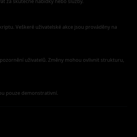
at za skutečné nabídky nebo služby.
iptu. Veškeré uživatelské akce jsou prováděny na
ozornění uživatelů. Změny mohou ovlivnit strukturu,
sou pouze demonstrativní.