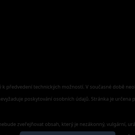
ný k předvedení technických možností. V současné době neob
evyžaduje poskytování osobních údajů. Stránka je určena po
nebude zveřejňovat obsah, který je nezákonný, vulgární, ur